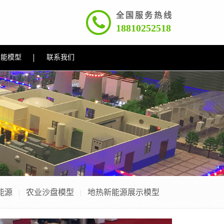
全国服务热线
18810252518
智能模型
联系我们
能源
农业沙盘模型
地热新能源展示模型
|
|