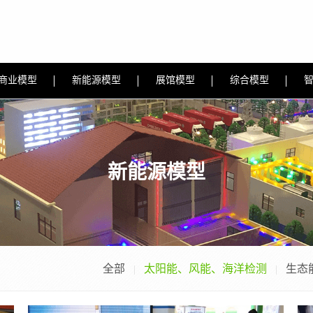
商业模型
新能源模型
展馆模型
综合模型
新能源模型
全部
太阳能、风能、海洋检测
生态
|
|