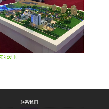
阳能发电
联系我们