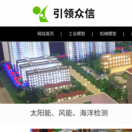
网站首页
工业模型
机械模型
太阳能、风能、海洋检测